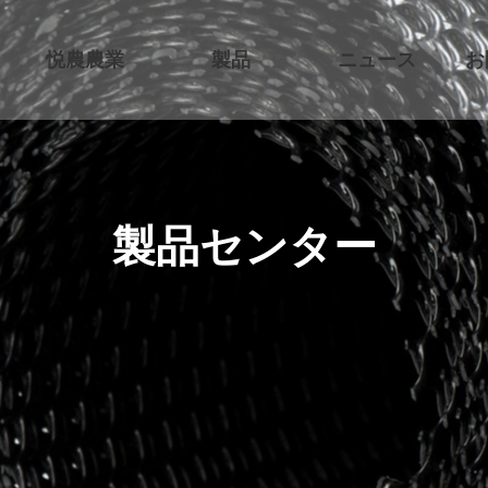
悦農農業
製品
ニュース
お
製品センター
1