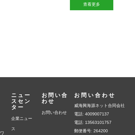
查看更多
ン
ニュー
お問い合
お問い合わせ
スセン
わせ
威海興海源ネット合同会社
ター
お問い合わせ
電話: 4009007137
企業ニュー
電話:
13563101757
ス
郵便番号: 264200
トワ