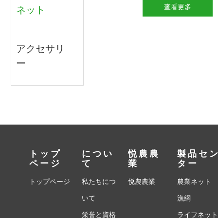
查看更多
ネット
アクセサリ
ー
トップ
につい
悦農農
製品セ
ページ
て
業
ター
トップページ
私たちにつ
悦農農業
農業ネット
いて
漁網
栄誉と資格
ライフネッ