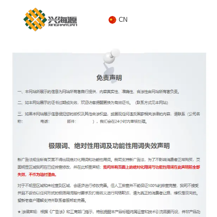
CN
CN